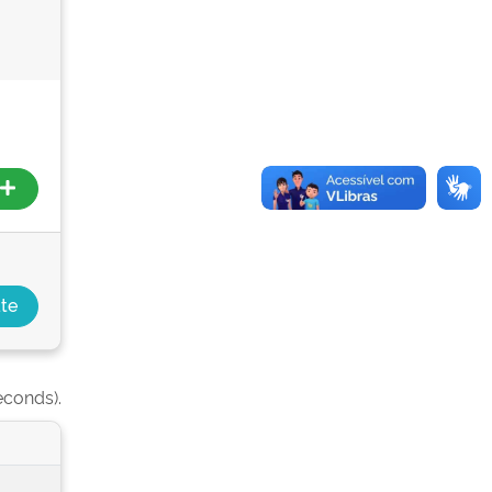
econds).