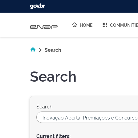
Skip navigation
HOME
COMMUNITI
Search
Search
Search:
Current filters: