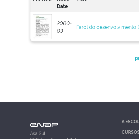
Date
2000-
Farol do desenvolvimento
03
p
A ESCO
CURSO
Asa Sul