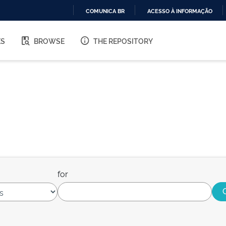
COMUNICA BR
ACESSO À INFORMAÇÃO
IR
PARA
ES
BROWSE
THE REPOSITORY
O
CONTEÚDO
for