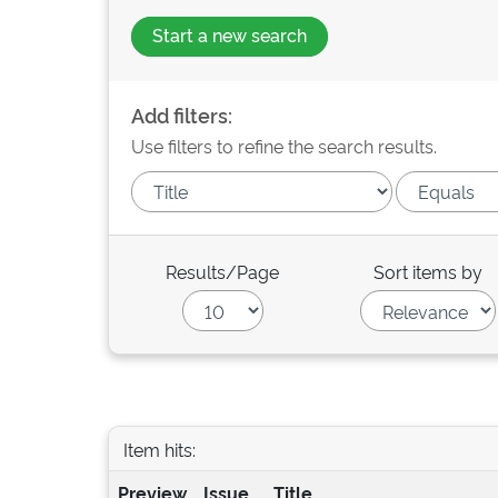
Start a new search
Add filters:
Use filters to refine the search results.
Results/Page
Sort items by
Item hits:
Preview
Issue
Title