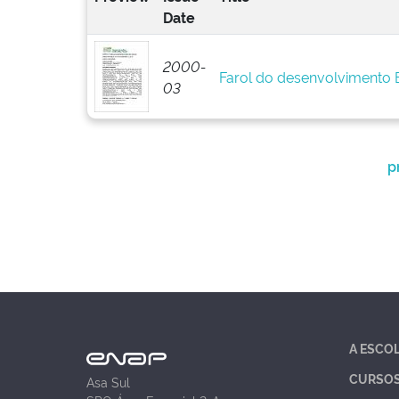
Date
2000-
Farol do desenvolvimento
03
p
A ESCO
CURSO
Asa Sul