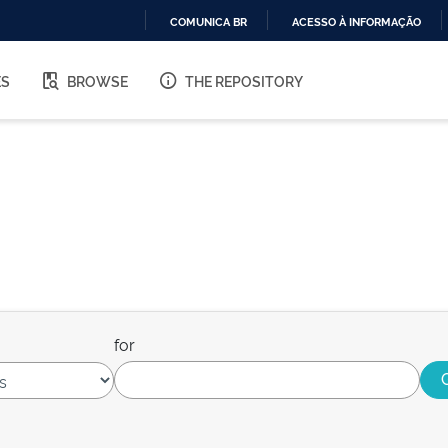
COMUNICA BR
ACESSO À INFORMAÇÃO
IR
PARA
ES
BROWSE
THE REPOSITORY
O
CONTEÚDO
for