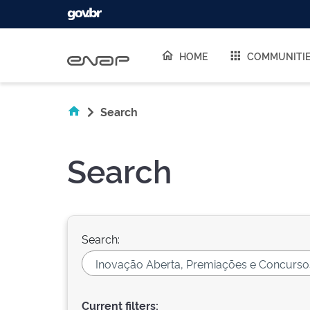
Skip navigation
HOME
COMMUNITI
Search
Search
Search:
Current filters: