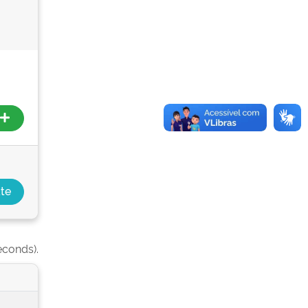
econds).