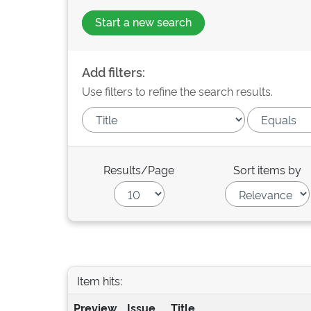
Start a new search
Add filters:
Use filters to refine the search results.
Results/Page
Sort items by
Item hits:
Preview
Issue
Title