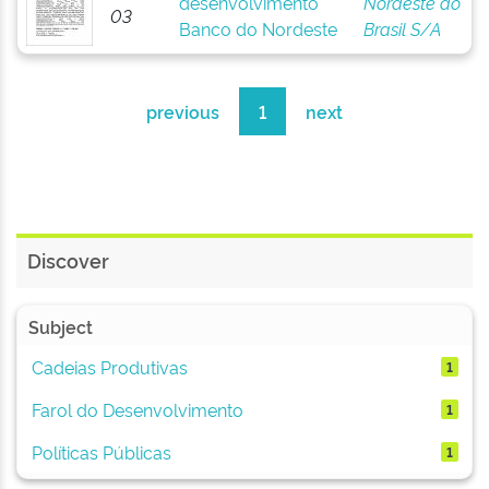
desenvolvimento
Nordeste do
03
Banco do Nordeste
Brasil S/A
previous
1
next
Discover
Subject
Cadeias Produtivas
1
Farol do Desenvolvimento
1
Políticas Públicas
1