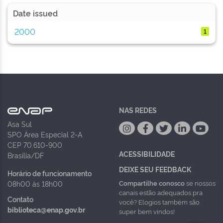
Date issued
2000
1
NAS REDES
Asa Sul
SPO Área Especial 2-A
CEP 70.610-900
ACESSIBILIDADE
Brasília/DF
DEIXE SEU FEEDBACK
Horário de funcionamento
Compartilhe conosco
se nossos
08h00 às 18h00
canais estão adequados pra
Contato
você? Elogios também são
biblioteca@enap.gov.br
super bem vindos!