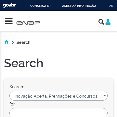
COMUNICA BR
ACESSO À INFORMAÇÃO
PARTI
Skip navigation
IR
PARA
O
CONTEÚDO
Search
Search
Search:
for