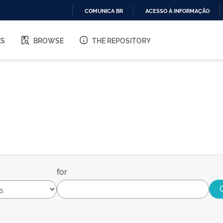
COMUNICA BR
ACESSO À INFORMAÇÃO
IR
PARA
ES
BROWSE
THE REPOSITORY
O
CONTEÚDO
for