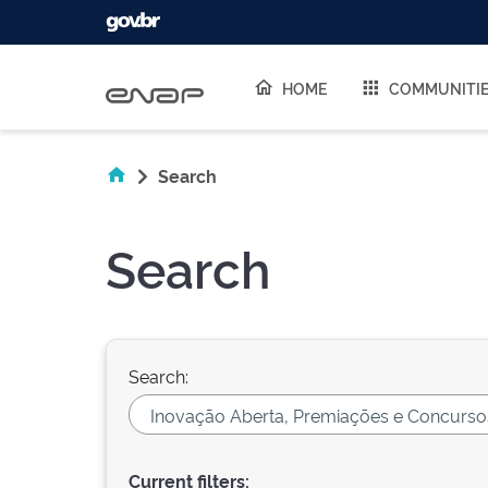
Skip navigation
HOME
COMMUNITI
Search
Search
Search:
Current filters: