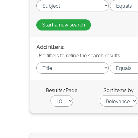
Start a new search
Add filters:
Use filters to refine the search results.
Results/Page
Sort items by