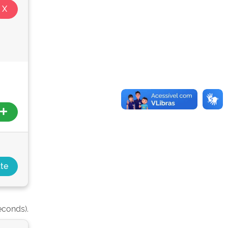
econds).