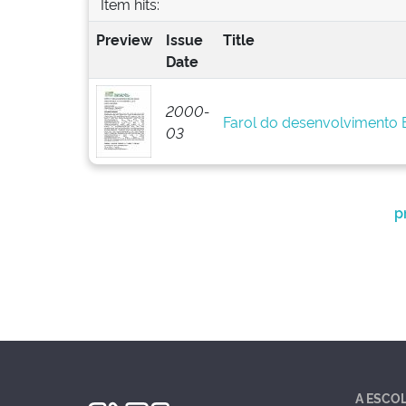
Item hits:
Preview
Issue
Title
Date
2000-
Farol do desenvolvimento
03
p
A ESCO