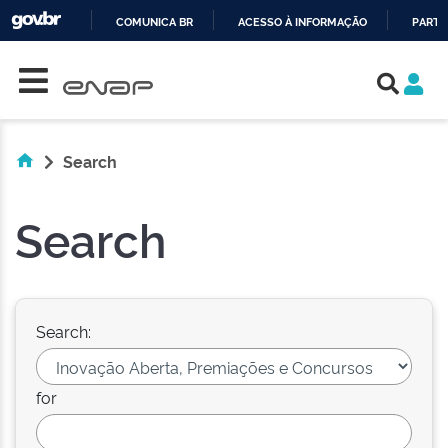
COMUNICA BR
ACESSO À INFORMAÇÃO
PARTI
Skip navigation
IR
PARA
O
CONTEÚDO
Search
Search
Search:
for