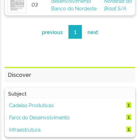
desenvolvimento
Nordeste do
03
Banco do Nordeste
Brasil S/A
previous
1
next
Discover
Subject
Cadeias Produtivas
1
Farol do Desenvolvimento
1
Infraestrutura
1