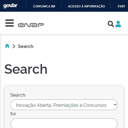
COMUNICA BR
ACESSO À INFORMAÇÃO
PARTI
Skip navigation
IR
PARA
O
CONTEÚDO
Search
Search
Search:
for