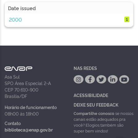
Date issued
2000
1
NAS REDES
Asa Sul
SPO Área Especial 2-A
CEP 70.610-900
ACESSIBILIDADE
Brasília/DF
DEIXE SEU FEEDBACK
Horário de funcionamento
Compartilhe conosco
se nossos
08h00 às 18h00
canais estão adequados pra
Contato
você? Elogios também são
biblioteca@enap.gov.br
super bem vindos!