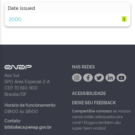
Date issued
2000
1
NAS REDES
Asa Sul
SPO Área Especial 2-A
CEP 70.610-900
ACESSIBILIDADE
Brasília/DF
DEIXE SEU FEEDBACK
Horário de funcionamento
Compartilhe conosco
se nossos
08h00 às 18h00
canais estão adequados pra
Contato
você? Elogios também são
biblioteca@enap.gov.br
super bem vindos!