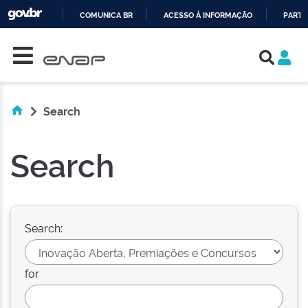
COMUNICA BR
ACESSO À INFORMAÇÃO
PARTI
Skip navigation
IR
PARA
O
CONTEÚDO
Search
Search
Search:
for