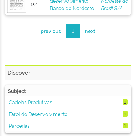
desenvolvimento
Nordeste do
03
Banco do Nordeste
Brasil S/A
previous
1
next
Discover
Subject
Cadeias Produtivas
1
Farol do Desenvolvimento
1
Parcerias
1