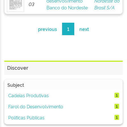
desenvolvimento
Nordeste do
03
Banco do Nordeste
Brasil S/A
previous
1
next
Discover
Subject
Cadeias Produtivas
1
Farol do Desenvolvimento
1
Políticas Públicas
1