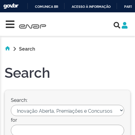
COMUNICA BR
ACESSO À INFORMAÇÃO
PARTI
Skip navigation
IR
PARA
O
CONTEÚDO
Search
Search
Search:
for