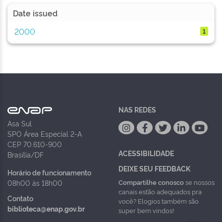
Date issued
2000
1
NAS REDES
Asa Sul
SPO Área Especial 2-A
CEP 70.610-900
ACESSIBILIDADE
Brasília/DF
DEIXE SEU FEEDBACK
Horário de funcionamento
Compartilhe conosco
se nossos
08h00 às 18h00
canais estão adequados pra
Contato
você? Elogios também são
biblioteca@enap.gov.br
super bem vindos!