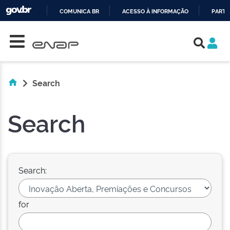
COMUNICA BR
ACESSO À INFORMAÇÃO
PARTI
Skip navigation
IR
PARA
O
CONTEÚDO
Search
Search
Search:
for