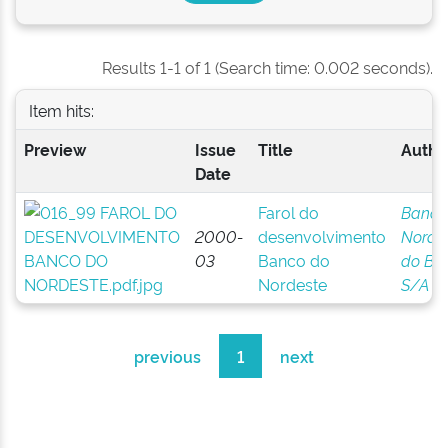
Results 1-1 of 1 (Search time: 0.002 seconds).
Item hits:
Preview
Issue
Title
Author
Date
Farol do
Banco
2000-
desenvolvimento
Norde
03
Banco do
do Bra
Nordeste
S/A
previous
1
next