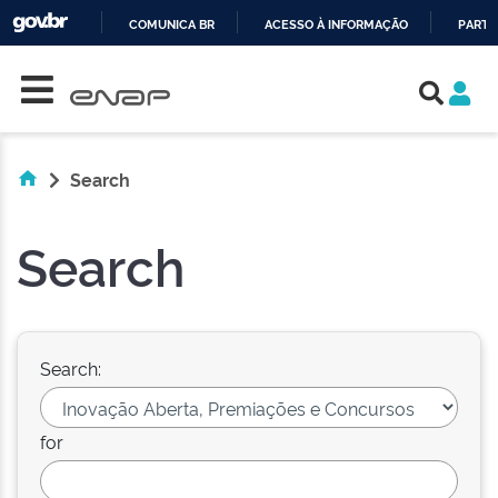
COMUNICA BR
ACESSO À INFORMAÇÃO
PARTI
Skip navigation
IR
PARA
O
CONTEÚDO
Search
Search
Search:
for