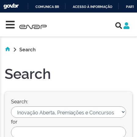
COMUNICA BR
ACESSO À INFORMAÇÃO
PARTI
Skip navigation
IR
PARA
O
CONTEÚDO
Search
Search
Search:
for