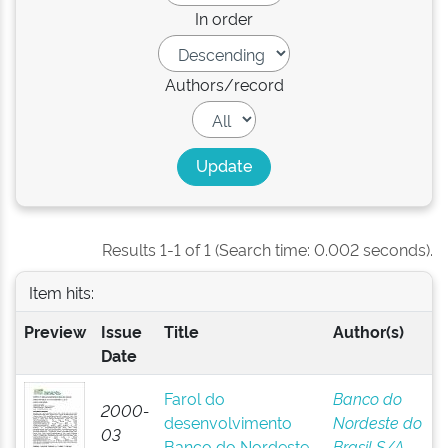
In order
Authors/record
Results 1-1 of 1 (Search time: 0.002 seconds).
Item hits:
Preview
Issue
Title
Author(s)
Date
Farol do
Banco do
2000-
desenvolvimento
Nordeste do
03
Banco do Nordeste
Brasil S/A