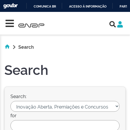
COMUNICA BR
ACESSO À INFORMAÇÃO
PARTI
Skip navigation
IR
PARA
O
CONTEÚDO
Search
Search
Search:
for