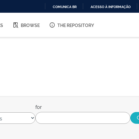
COMUNICA BR
ACESSO À INFORMAÇÃO
IR
PARA
ES
BROWSE
THE REPOSITORY
O
CONTEÚDO
for