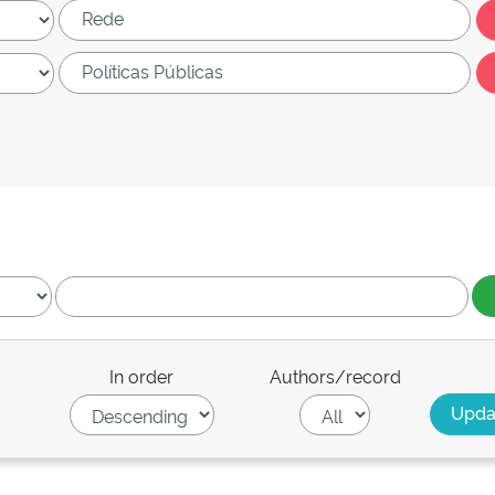
In order
Authors/record