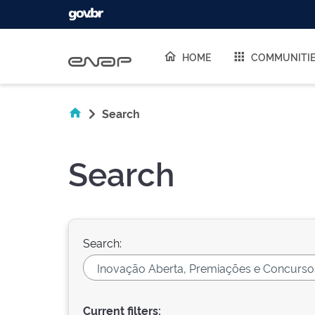
Skip navigation
HOME
COMMUNITI
Search
Search
Search:
Current filters: