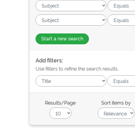
Start a new search
Add filters:
Use filters to refine the search results.
Results/Page
Sort items by