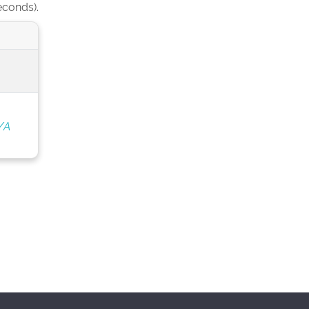
econds).
/A