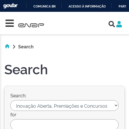
COMUNICA BR
ACESSO À INFORMAÇÃO
PARTI
Skip navigation
IR
PARA
O
CONTEÚDO
Search
Search
Search:
for