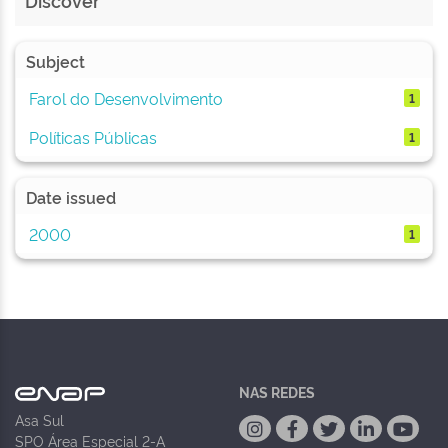
Discover
Subject
Farol do Desenvolvimento
1
Políticas Públicas
1
Date issued
2000
1
NAS REDES
Asa Sul
SPO Área Especial 2-A