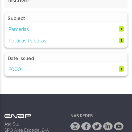
Discover
Subject
Parcerias
1
Políticas Públicas
1
Date issued
2000
1
NAS REDES
Asa Sul
SPO Área Especial 2-A