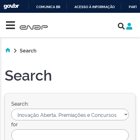
COMUNICA BR
ACESSO À INFORMAÇÃO
PARTI
Skip navigation
IR
PARA
O
CONTEÚDO
Search
Search
Search:
for