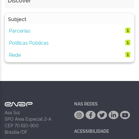
Discover
Subject
Parcerias
1
Políticas Públicas
1
Rede
1
NAS REDES
Asa Sul
SPO Área Especial 2-A
CEP 70.610-900
ACESSIBILIDADE
Brasília/DF