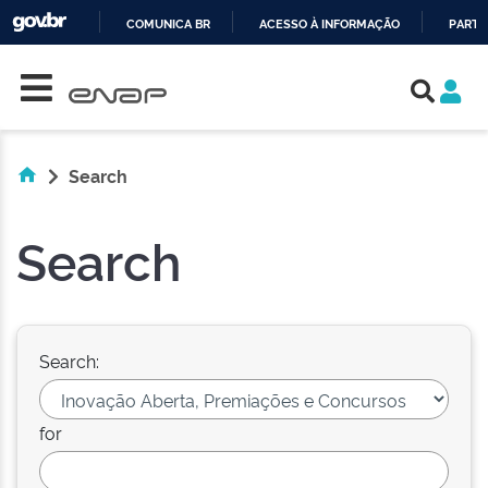
COMUNICA BR
ACESSO À INFORMAÇÃO
PARTI
Skip navigation
IR
PARA
O
CONTEÚDO
Search
Search
Search:
for