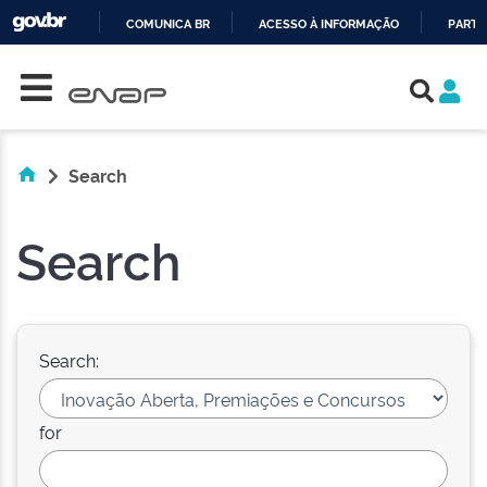
COMUNICA BR
ACESSO À INFORMAÇÃO
PARTI
Skip navigation
IR
PARA
O
CONTEÚDO
Search
Search
Search:
for