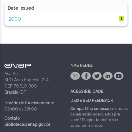
Date issued
2000
1
NAS REDES
Asa Sul
SPO Área Especial 2-A
CEP 70.610-900
ACESSIBILIDADE
Brasília/DF
DEIXE SEU FEEDBACK
Horário de funcionamento
Compartilhe conosco
se nossos
08h00 às 18h00
canais estão adequados pra
Contato
você? Elogios também são
biblioteca@enap.gov.br
super bem vindos!