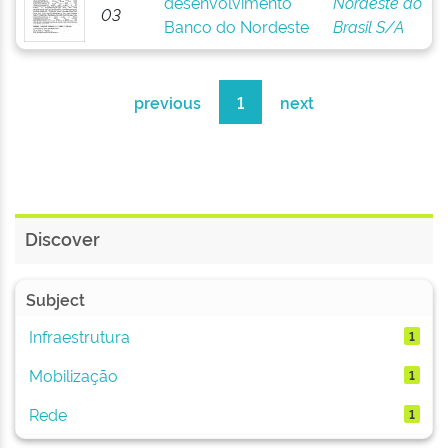
desenvolvimento
Nordeste do
03
Banco do Nordeste
Brasil S/A
previous
1
next
Discover
Subject
Infraestrutura
1
Mobilização
1
Rede
1