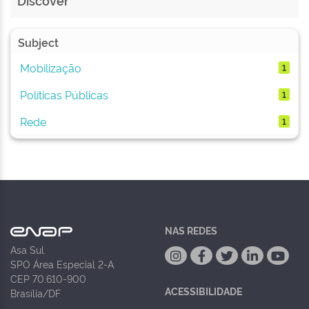
Discover
Subject
Mobilização
1
Políticas Públicas
1
Rede
1
NAS REDES
Asa Sul
SPO Área Especial 2-A
CEP 70.610-900
ACESSIBILIDADE
Brasília/DF