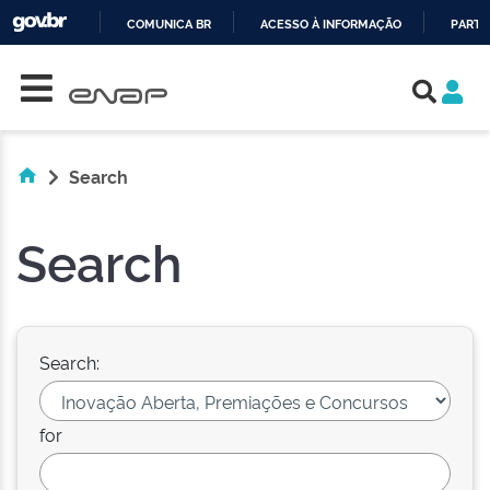
COMUNICA BR
ACESSO À INFORMAÇÃO
PARTI
Skip navigation
IR
PARA
O
CONTEÚDO
Search
Search
Search:
for