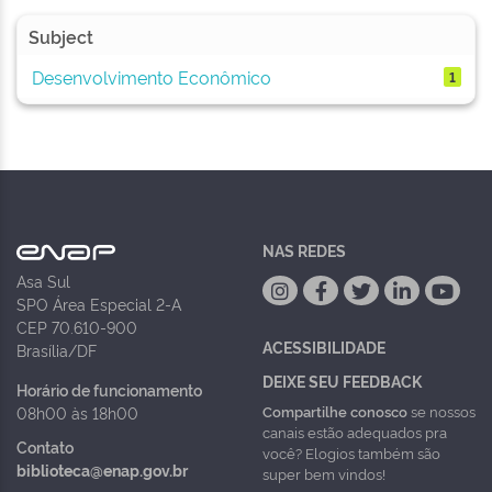
Subject
Desenvolvimento Econômico
1
NAS REDES
Asa Sul
SPO Área Especial 2-A
CEP 70.610-900
ACESSIBILIDADE
Brasília/DF
DEIXE SEU FEEDBACK
Horário de funcionamento
Compartilhe conosco
se nossos
08h00 às 18h00
canais estão adequados pra
Contato
você? Elogios também são
biblioteca@enap.gov.br
super bem vindos!