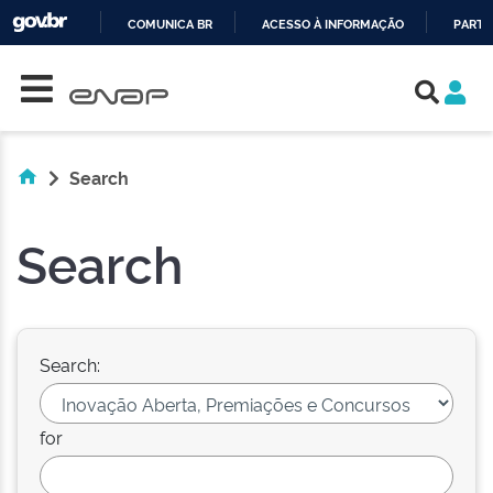
COMUNICA BR
ACESSO À INFORMAÇÃO
PARTI
Skip navigation
IR
PARA
O
CONTEÚDO
Search
Search
Search:
for