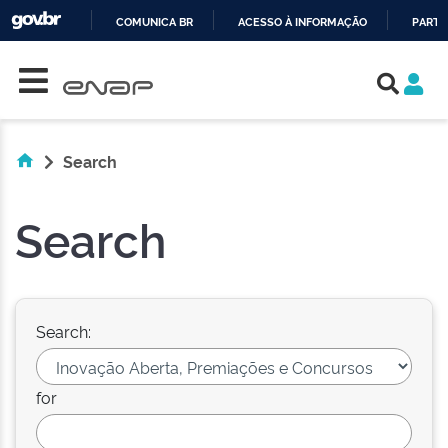
COMUNICA BR
ACESSO À INFORMAÇÃO
PARTI
Skip navigation
IR
PARA
O
CONTEÚDO
Search
Search
Search:
for