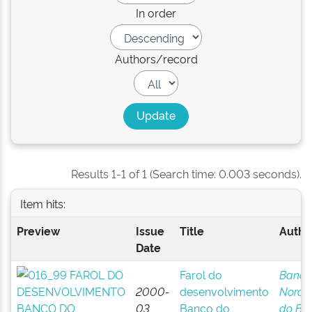
In order
Authors/record
Results 1-1 of 1 (Search time: 0.003 seconds).
Item hits:
Preview
Issue
Title
Author
Date
Farol do
Banco
2000-
desenvolvimento
Norde
03
Banco do
do Bra