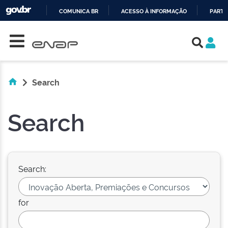
COMUNICA BR
ACESSO À INFORMAÇÃO
PARTI
Skip navigation
IR
PARA
O
CONTEÚDO
Search
Search
Search:
for