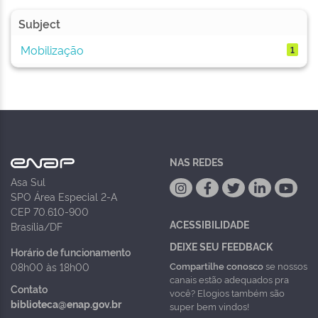
Subject
Mobilização
1
NAS REDES
Asa Sul
SPO Área Especial 2-A
CEP 70.610-900
ACESSIBILIDADE
Brasília/DF
DEIXE SEU FEEDBACK
Horário de funcionamento
Compartilhe conosco
se nossos
08h00 às 18h00
canais estão adequados pra
Contato
você? Elogios também são
biblioteca@enap.gov.br
super bem vindos!