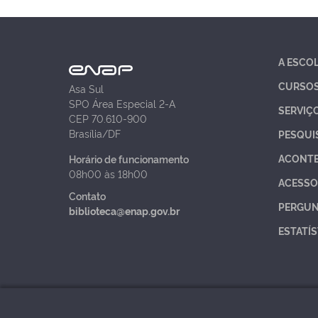
A ESCO
CURSO
Asa Sul
SPO Área Especial 2-A
SERVIÇ
CEP 70.610-900
Brasília/DF
PESQUI
ACONT
Horário de funcionamento
08h00 às 18h00
ACESSO
Contato
PERGUN
biblioteca@enap.gov.br
ESTATÍS