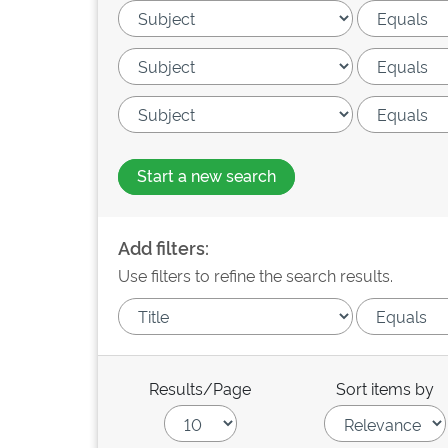
Start a new search
Add filters:
Use filters to refine the search results.
Results/Page
Sort items by