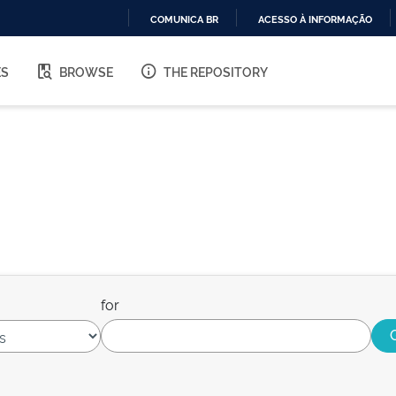
COMUNICA BR
ACESSO À INFORMAÇÃO
IR
PARA
ES
BROWSE
THE REPOSITORY
O
CONTEÚDO
for