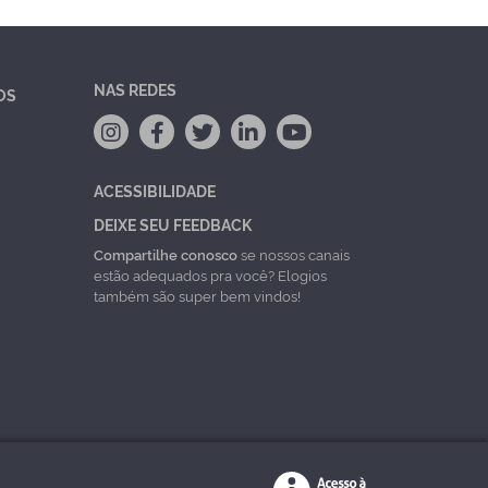
NAS REDES
OS
ACESSIBILIDADE
DEIXE SEU FEEDBACK
Compartilhe conosco
se nossos canais
estão adequados pra você? Elogios
também são super bem vindos!