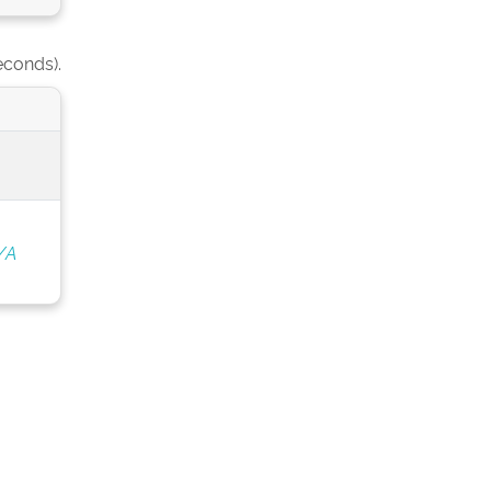
econds).
/A