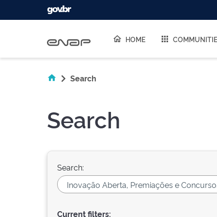
Skip navigation
HOME
COMMUNITI
Search
Search
Search:
Current filters: