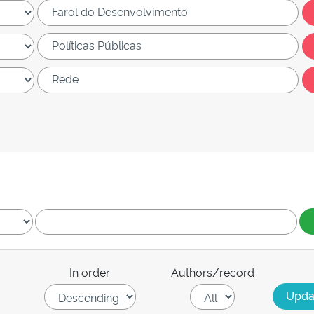
In order
Authors/record