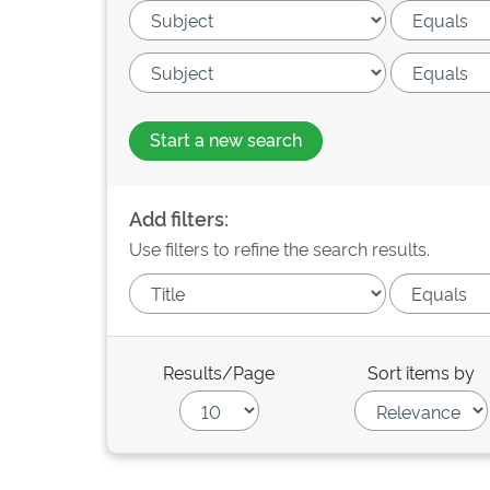
Start a new search
Add filters:
Use filters to refine the search results.
Results/Page
Sort items by