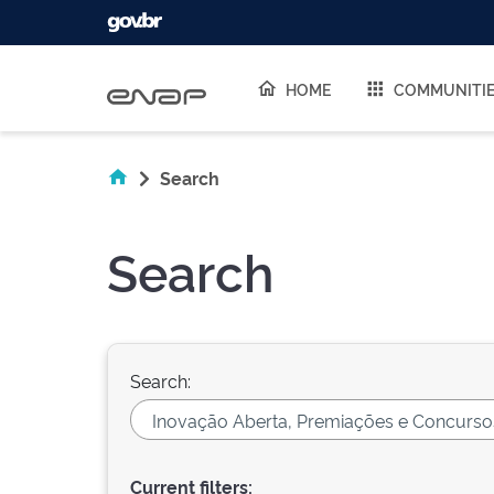
Skip navigation
HOME
COMMUNITI
Search
Search
Search:
Current filters: