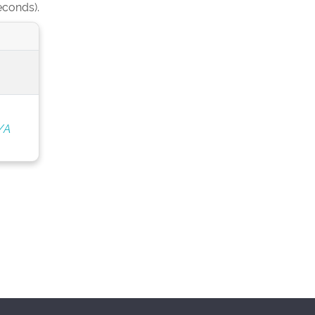
econds).
/A