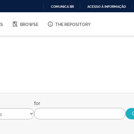
COMUNICA BR
ACESSO À INFORMAÇÃO
IR
PARA
ES
BROWSE
THE REPOSITORY
O
CONTEÚDO
for