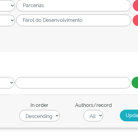
In order
Authors/record