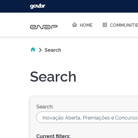
Skip navigation
HOME
COMMUNITI
Search
Search
Search:
Current filters: