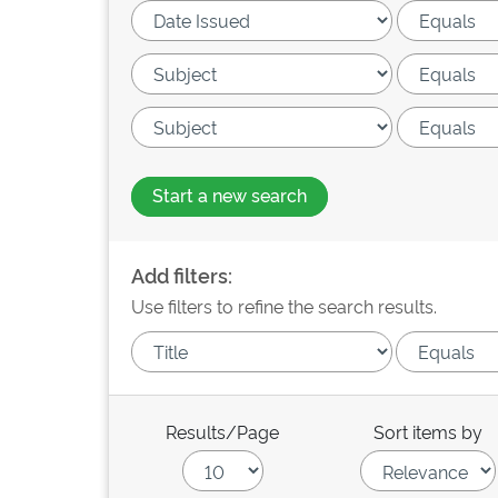
Start a new search
Add filters:
Use filters to refine the search results.
Results/Page
Sort items by