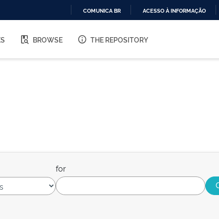
COMUNICA BR
ACESSO À INFORMAÇÃO
IR
PARA
ES
BROWSE
THE REPOSITORY
O
CONTEÚDO
for