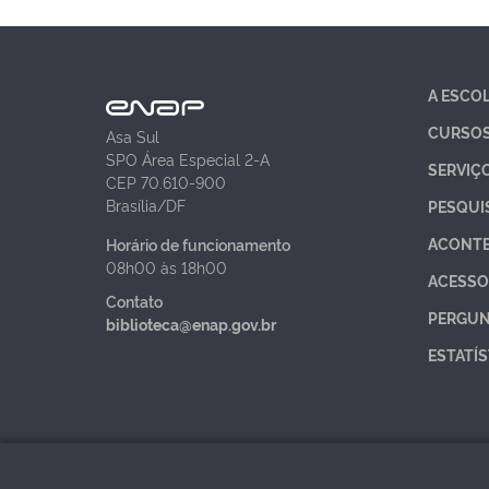
A ESCO
CURSO
Asa Sul
SPO Área Especial 2-A
SERVIÇ
CEP 70.610-900
Brasília/DF
PESQUI
ACONT
Horário de funcionamento
08h00 às 18h00
ACESSO
Contato
PERGUN
biblioteca@enap.gov.br
ESTATÍS