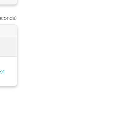
econds).
/A