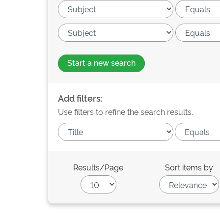
Start a new search
Add filters:
Use filters to refine the search results.
Results/Page
Sort items by