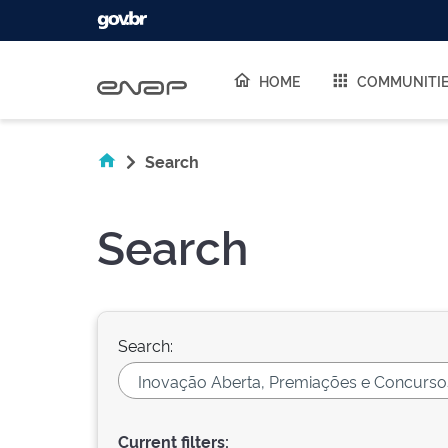
Skip navigation
HOME
COMMUNITI
Search
Search
Search:
Current filters: