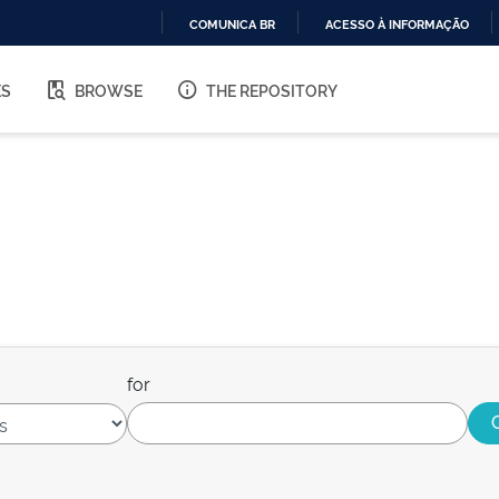
COMUNICA BR
ACESSO À INFORMAÇÃO
IR
PARA
ES
BROWSE
THE REPOSITORY
O
CONTEÚDO
for