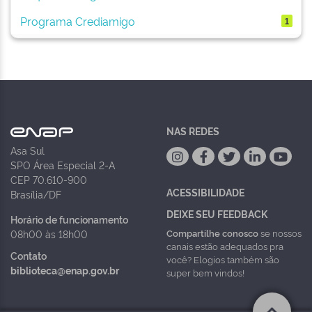
Programa Crediamigo
1
NAS REDES
Asa Sul
SPO Área Especial 2-A
CEP 70.610-900
ACESSIBILIDADE
Brasília/DF
DEIXE SEU FEEDBACK
Horário de funcionamento
Compartilhe conosco
se nossos
08h00 às 18h00
canais estão adequados pra
Contato
você? Elogios também são
biblioteca@enap.gov.br
super bem vindos!