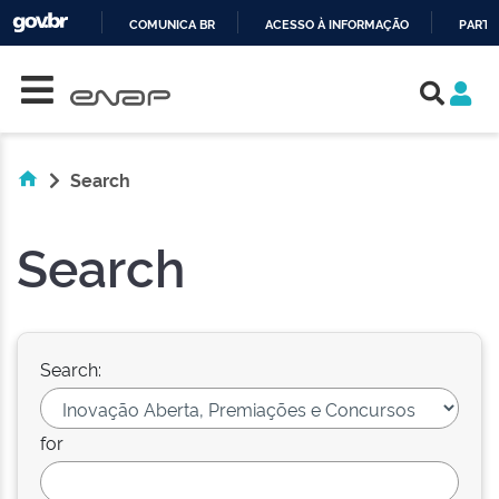
COMUNICA BR
ACESSO À INFORMAÇÃO
PARTI
Skip navigation
IR
PARA
O
CONTEÚDO
Search
Search
Search:
for