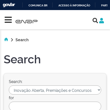
COMUNICA BR
ACESSO À INFORMAÇÃO
PARTI
Skip navigation
IR
PARA
O
CONTEÚDO
Search
Search
Search:
for