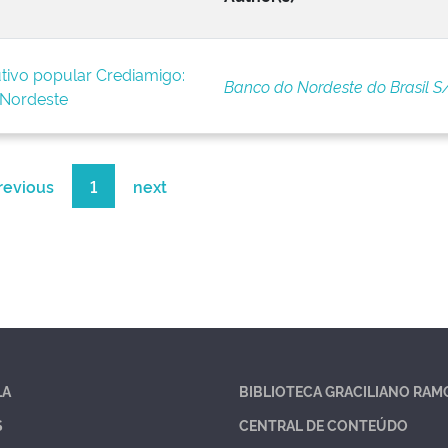
tivo popular Crediamigo:
Banco do Nordeste do Brasil S
 Nordeste
revious
1
next
LA
BIBLIOTECA GRACILIANO RAM
S
CENTRAL DE CONTEÚDO