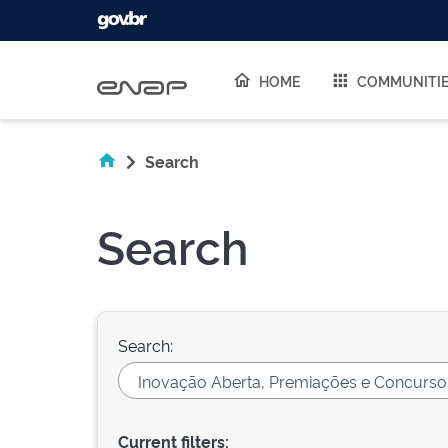
Skip navigation
HOME
COMMUNITI
Search
Search
Search:
Current filters: