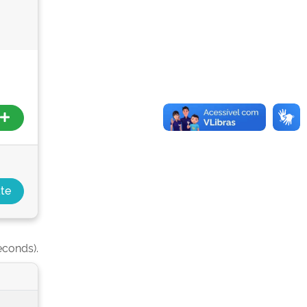
econds).