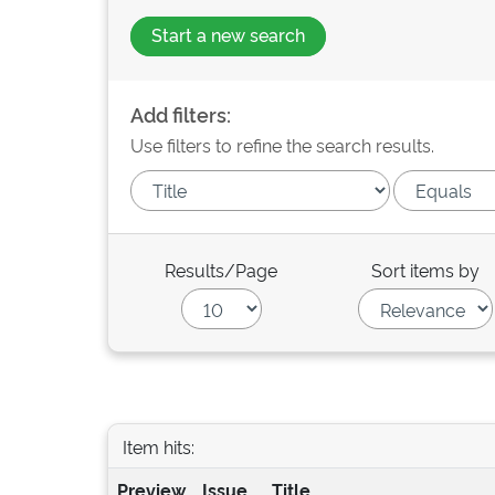
Start a new search
Add filters:
Use filters to refine the search results.
Results/Page
Sort items by
Item hits:
Preview
Issue
Title