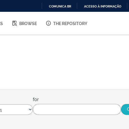
COMUNICA BR
ACESSO À INFORMAÇÃO
IR
PARA
ES
BROWSE
THE REPOSITORY
O
CONTEÚDO
for