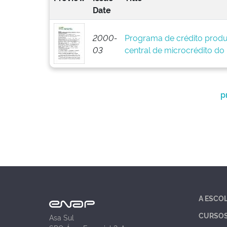
Date
2000-
Programa de crédito produ
03
central de microcrédito do
p
A ESCO
CURSO
Asa Sul