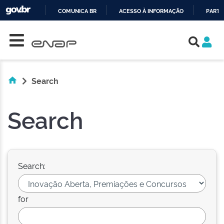
COMUNICA BR
ACESSO À INFORMAÇÃO
PARTI
Skip navigation
IR
PARA
O
CONTEÚDO
Search
Search
Search:
for