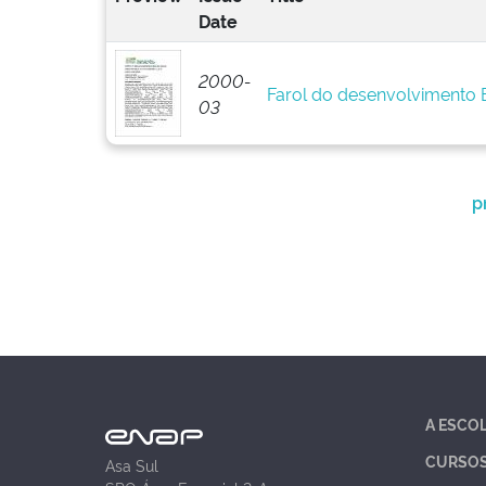
Date
2000-
Farol do desenvolvimento
03
p
A ESCO
CURSO
Asa Sul