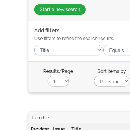
Start a new search
Add filters:
Use filters to refine the search results.
Results/Page
Sort items by
Item hits:
Preview
Issue
Title