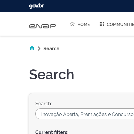
Skip navigation
HOME
COMMUNITI
Search
Search
Search:
Current filters: