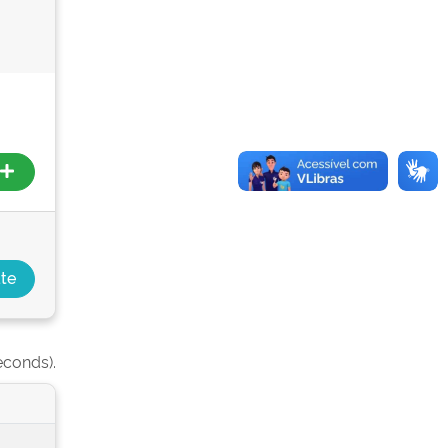
econds).