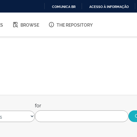
COMUNICA BR
ACESSO À INFORMAÇÃO
IR
PARA
ES
BROWSE
THE REPOSITORY
O
CONTEÚDO
for