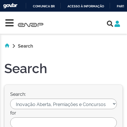
COMUNICA BR
ACESSO À INFORMAÇÃO
PARTI
Skip navigation
IR
PARA
O
CONTEÚDO
Search
Search
Search:
for