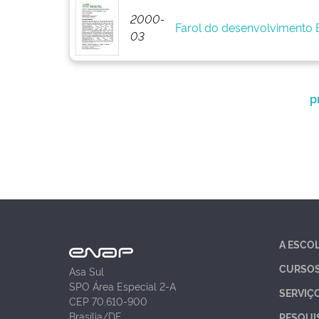
2000-
Farol do desenvolvimento
03
p
A ESCO
CURSO
Asa Sul
SPO Área Especial 2-A
SERVIÇ
CEP 70.610-900
Brasília/DF
PESQUI