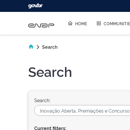
Skip navigation
HOME
COMMUNITI
Search
Search
Search:
Current filters: