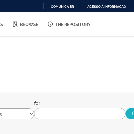
COMUNICA BR
ACESSO À INFORMAÇÃO
IR
PARA
ES
BROWSE
THE REPOSITORY
O
CONTEÚDO
for