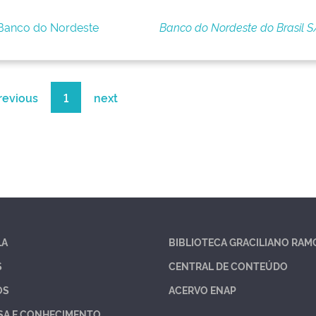
 Banco do Nordeste
Banco do Nordeste do Brasil S
revious
1
next
LA
BIBLIOTECA GRACILIANO RAM
S
CENTRAL DE CONTEÚDO
OS
ACERVO ENAP
SA E CONHECIMENTO