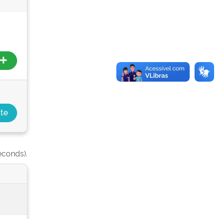
econds).