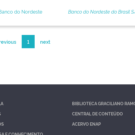
 Banco do Nordeste
Banco do Nordeste do Brasil S
revious
1
next
LA
BIBLIOTECA GRACILIANO RAM
S
CENTRAL DE CONTEÚDO
OS
ACERVO ENAP
SA E CONHECIMENTO