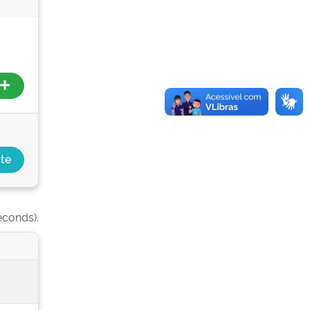
econds).