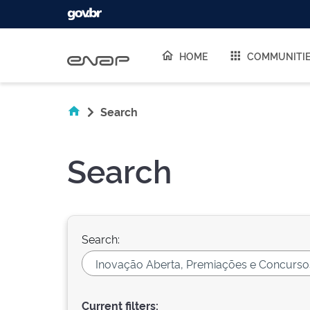
Skip navigation
HOME
COMMUNITI
Search
Search
Search:
Current filters: