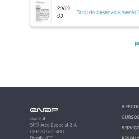
2000-
Farol do desenvolvimento
03
p
A ESCO
CURSO
Asa Sul
SPO Área Especial 2-A
SERVIÇ
CEP 70.610-900
Brasília/DF
PESQUI