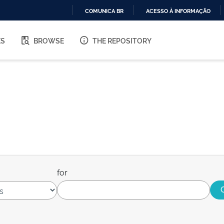
COMUNICA BR
ACESSO À INFORMAÇÃO
IR
PARA
ES
BROWSE
THE REPOSITORY
O
CONTEÚDO
for