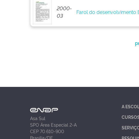
2000-
Farol do desenvolvimento
03
p
A ESCO
CURSO
Asa Sul
SPO Área Especial 2-A
SERVIÇ
CEP 70.610-900
Brasília/DF
PESQUI