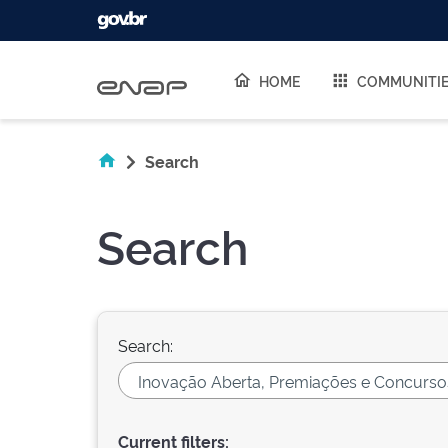
Skip navigation
HOME
COMMUNITI
Search
Search
Search:
Current filters: