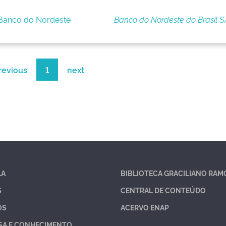
 Banco do Nordeste
Banco do Nordeste do Brasil S
revious
1
next
LA
BIBLIOTECA GRACILIANO RAM
S
CENTRAL DE CONTEÚDO
OS
ACERVO ENAP
SA E CONHECIMENTO