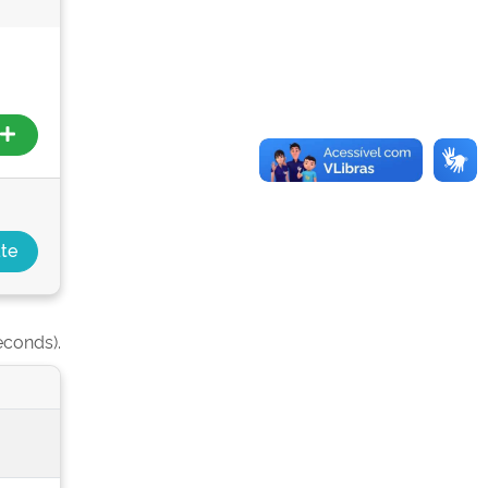
econds).