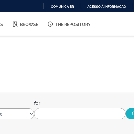
COMUNICA BR
ACESSO À INFORMAÇÃO
IR
PARA
ES
BROWSE
THE REPOSITORY
O
CONTEÚDO
for