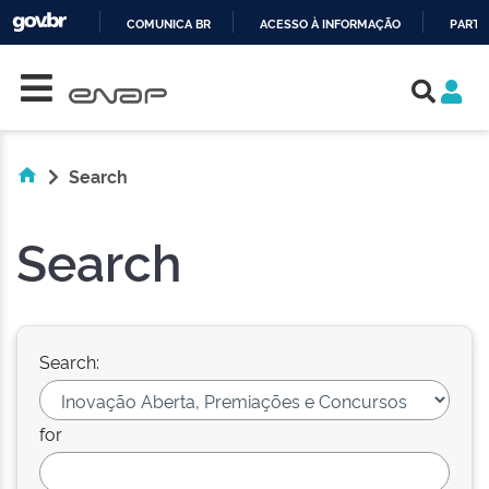
COMUNICA BR
ACESSO À INFORMAÇÃO
PARTI
Skip navigation
IR
PARA
O
CONTEÚDO
Search
Search
Search:
for