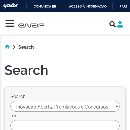
COMUNICA BR
ACESSO À INFORMAÇÃO
PARTI
Skip navigation
IR
PARA
O
CONTEÚDO
Search
Search
Search:
for