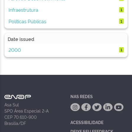
Infraestrutura
1
Políticas Públicas
1
Date issued
2000
1
NAS REDES
Asa Sul
SPO Área Especial 2-A
CEP 70.610-900
ACESSIBILIDADE
Brasília/DF
DEIXE SEU FEEDBACK