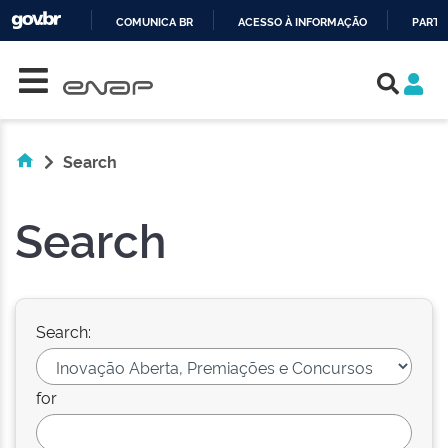
COMUNICA BR
ACESSO À INFORMAÇÃO
PARTI
Skip navigation
IR
PARA
O
CONTEÚDO
Search
Search
Search:
for