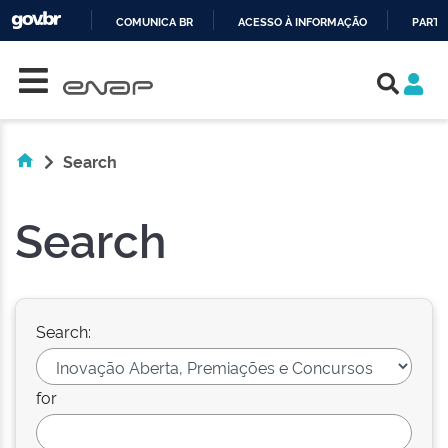
COMUNICA BR
ACESSO À INFORMAÇÃO
PARTI
Skip navigation
IR
PARA
O
CONTEÚDO
Search
Search
Search:
for