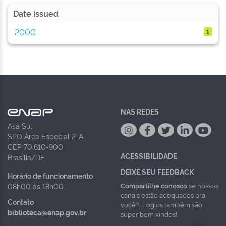
Date issued
2000
1
NAS REDES
Asa Sul
SPO Área Especial 2-A
CEP 70.610-900
ACESSIBILIDADE
Brasília/DF
DEIXE SEU FEEDBACK
Horário de funcionamento
Compartilhe conosco
se nossos
08h00 às 18h00
canais estão adequados pra
Contato
você? Elogios também são
biblioteca@enap.gov.br
super bem vindos!