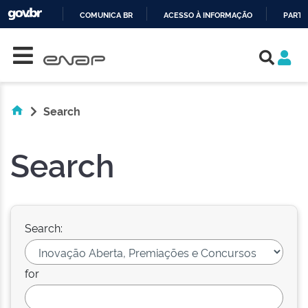
COMUNICA BR
ACESSO À INFORMAÇÃO
PARTI
Skip navigation
IR
PARA
O
CONTEÚDO
Search
Search
Search:
for