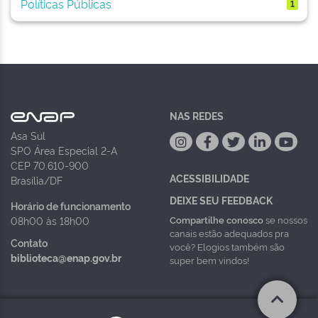
Políticas Públicas
1
NAS REDES
Asa Sul
SPO Área Especial 2-A
CEP 70.610-900
ACESSIBILIDADE
Brasília/DF
DEIXE SEU FEEDBACK
Horário de funcionamento
Compartilhe conosco
se nossos
08h00 às 18h00
canais estão adequados pra
Contato
você? Elogios também são
biblioteca@enap.gov.br
super bem vindos!