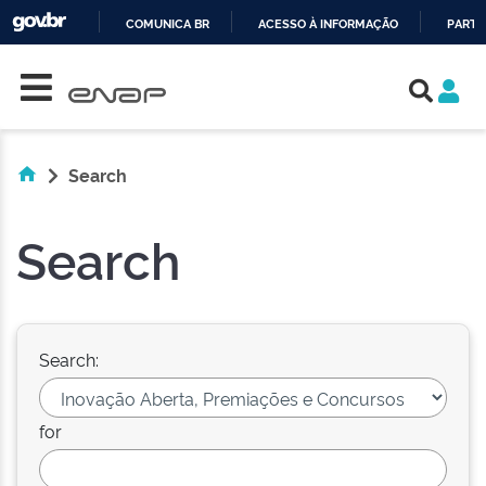
COMUNICA BR
ACESSO À INFORMAÇÃO
PARTI
Skip navigation
IR
PARA
O
CONTEÚDO
Search
Search
Search:
for