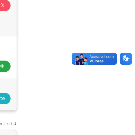
econds).