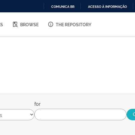
COMUNICA BR
ACESSO À INFORMAÇÃO
IR
PARA
ES
BROWSE
THE REPOSITORY
O
CONTEÚDO
for