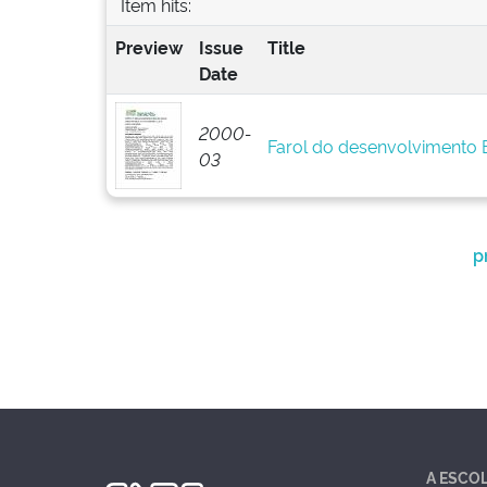
Item hits:
Preview
Issue
Title
Date
2000-
Farol do desenvolvimento
03
p
A ESCO