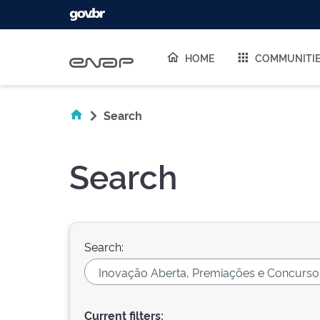
Skip navigation
HOME
COMMUNITI
Search
Search
Search:
Current filters: