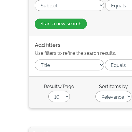
Start a new search
Add filters:
Use filters to refine the search results.
Results/Page
Sort items by