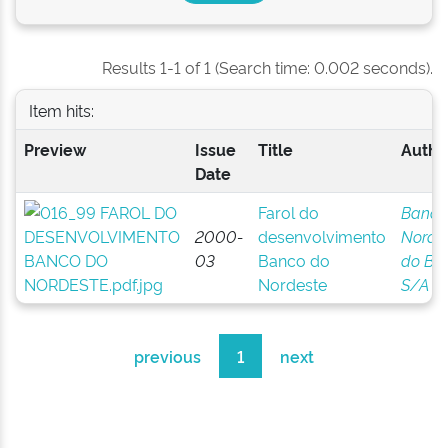
Results 1-1 of 1 (Search time: 0.002 seconds).
Item hits:
Preview
Issue
Title
Author
Date
Farol do
Banco
2000-
desenvolvimento
Norde
03
Banco do
do Bra
Nordeste
S/A
previous
1
next