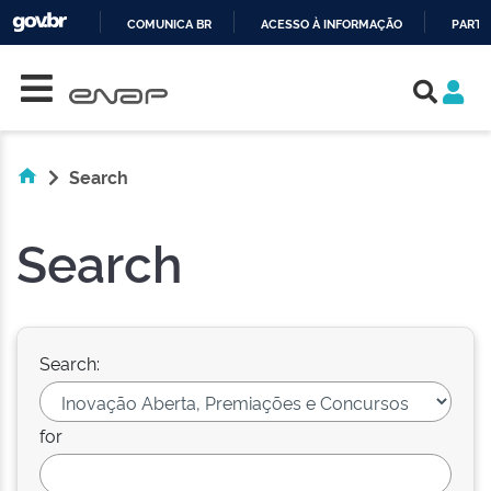
COMUNICA BR
ACESSO À INFORMAÇÃO
PARTI
Skip navigation
IR
PARA
O
CONTEÚDO
Search
Search
Search:
for