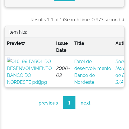
Results 1-1 of 1 (Search time: 0.973 seconds).
Item hits:
Preview
Issue
Title
Author
Date
Farol do
Banco
2000-
desenvolvimento
Norde
03
Banco do
do Bra
Nordeste
S/A
previous
1
next