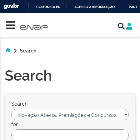
COMUNICA BR
ACESSO À INFORMAÇÃO
PARTI
Skip navigation
IR
PARA
O
CONTEÚDO
Search
Search
Search:
for