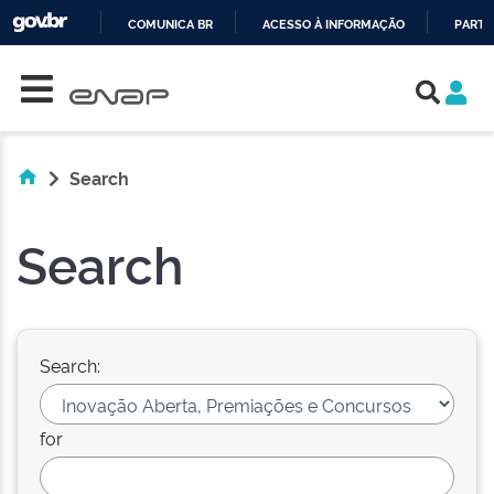
COMUNICA BR
ACESSO À INFORMAÇÃO
PARTI
Skip navigation
IR
PARA
O
CONTEÚDO
Search
Search
Search:
for