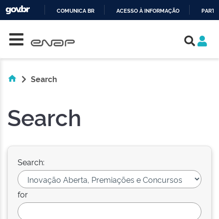
COMUNICA BR
ACESSO À INFORMAÇÃO
PARTI
Skip navigation
IR
PARA
O
CONTEÚDO
Search
Search
Search:
for