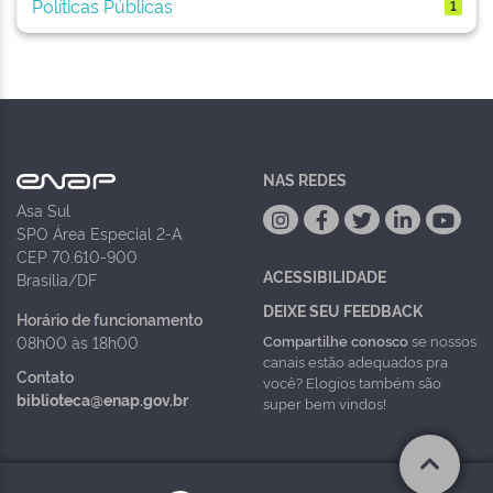
Políticas Públicas
1
NAS REDES
Asa Sul
SPO Área Especial 2-A
CEP 70.610-900
ACESSIBILIDADE
Brasília/DF
DEIXE SEU FEEDBACK
Horário de funcionamento
Compartilhe conosco
se nossos
08h00 às 18h00
canais estão adequados pra
Contato
você? Elogios também são
biblioteca@enap.gov.br
super bem vindos!