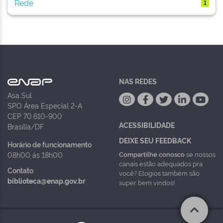
Rede
1
NAS REDES
Asa Sul
SPO Área Especial 2-A
CEP 70.610-900
ACESSIBILIDADE
Brasília/DF
DEIXE SEU FEEDBACK
Horário de funcionamento
Compartilhe conosco
se nossos
08h00 às 18h00
canais estão adequados pra
Contato
você? Elogios também são
biblioteca@enap.gov.br
super bem vindos!