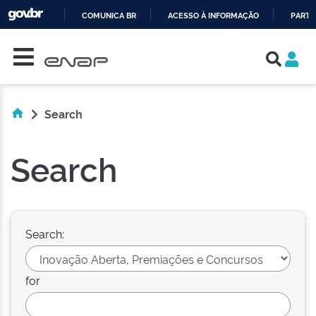
COMUNICA BR
ACESSO À INFORMAÇÃO
PARTI
Skip navigation
IR
PARA
O
CONTEÚDO
Search
Search
Search:
for