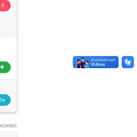
econds).