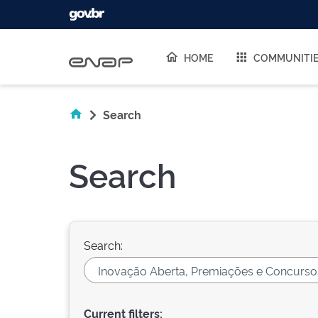
Skip navigation
HOME
COMMUNITI
Search
Search
Search:
Current filters: