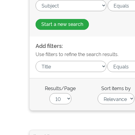
Start a new search
Add filters:
Use filters to refine the search results.
Results/Page
Sort items by