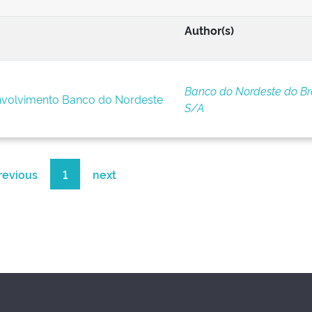
Author(s)
Banco do Nordeste do Bra
nvolvimento Banco do Nordeste
S/A
revious
1
next