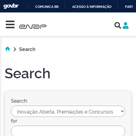
COMUNICA BR
ACESSO À INFORMAÇÃO
PARTI
Skip navigation
IR
PARA
O
CONTEÚDO
Search
Search
Search:
for