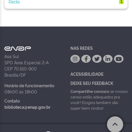
Rede
1
NAS REDES
Asa Sul
SPO Área Especial 2-A
CEP 70.610-900
ACESSIBILIDADE
Brasília/DF
DEIXE SEU FEEDBACK
Horário de funcionamento
Compartilhe conosco
se nossos
08h00 às 18h00
canais estão adequados pra
Contato
você? Elogios também são
biblioteca@enap.gov.br
super bem vindos!