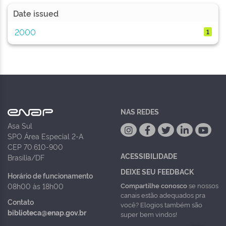
Date issued
2000
1
NAS REDES
Asa Sul
SPO Área Especial 2-A
CEP 70.610-900
ACESSIBILIDADE
Brasília/DF
DEIXE SEU FEEDBACK
Horário de funcionamento
Compartilhe conosco
se nossos
08h00 às 18h00
canais estão adequados pra
Contato
você? Elogios também são
biblioteca@enap.gov.br
super bem vindos!