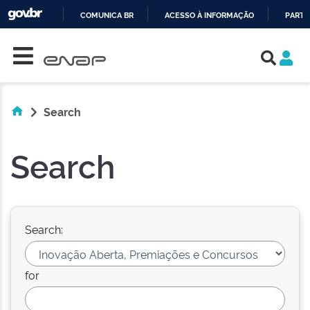
COMUNICA BR
ACESSO À INFORMAÇÃO
PARTI
Skip navigation
IR
PARA
O
CONTEÚDO
Search
Search
Search:
for