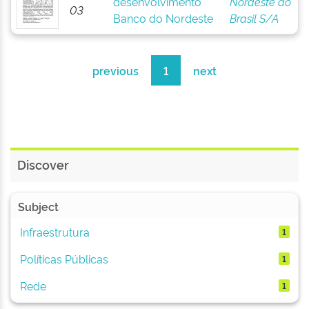
desenvolvimento
Nordeste do
03
Banco do Nordeste
Brasil S/A
previous
1
next
Discover
Subject
Infraestrutura
1
Políticas Públicas
1
Rede
1