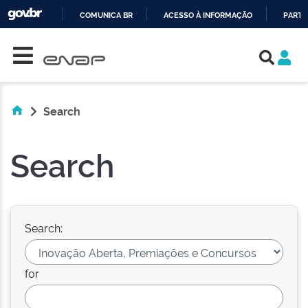
COMUNICA BR
ACESSO À INFORMAÇÃO
PARTI
Skip navigation
IR
PARA
O
CONTEÚDO
Search
Search
Search:
for